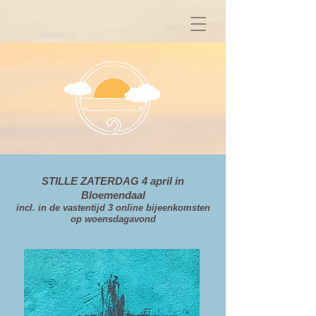
STILLE ZATERDAG 4 april in
Bloemendaal
incl. in de vastentijd 3 online bijeenkomsten
op woensdagavond