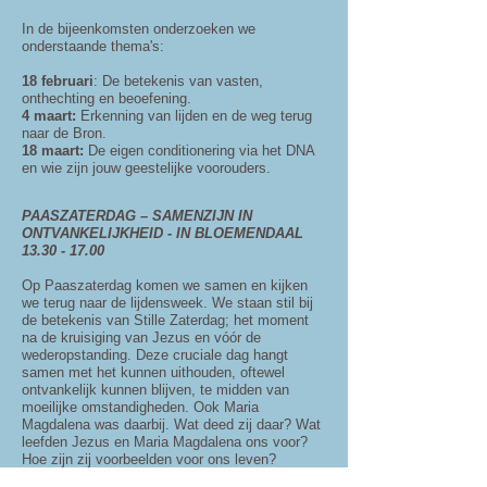
In de bijeenkomsten onderzoeken we
onderstaande thema's:
​18 februari
: De betekenis van vasten,
onthechting en beoefening.
4 maart:
Erkenning van lijden en de weg terug
naar de Bron.
18 maart:
De eigen conditionering via het DNA
en wie zijn jouw geestelijke voorouders.
PAASZATERDAG – SAMENZIJN IN
ONTVANKELIJKHEID - IN BLOEMENDAAL
13.30 - 17.00
Op Paaszaterdag komen we samen en kijken
we terug naar de lijdensweek. We staan stil bij
de betekenis van Stille Zaterdag; het moment
na de kruisiging van Jezus en vóór de
wederopstanding. Deze cruciale dag hangt
samen met het kunnen uithouden, oftewel
ontvankelijk kunnen blijven, te midden van
moeilijke omstandigheden. Ook Maria
Magdalena was daarbij. Wat deed zij daar? Wat
leefden Jezus en Maria Magdalena ons voor?
Hoe zijn zij voorbeelden voor ons leven?